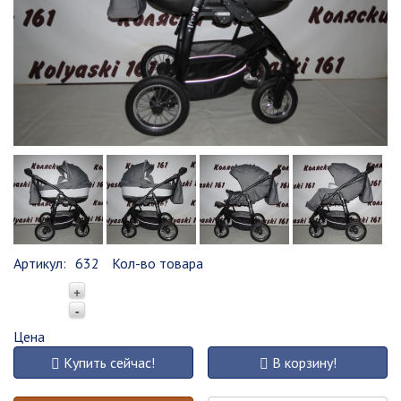
Артикул:
632
Кол-во товара
+
-
Цена
Купить сейчас!
В корзину!