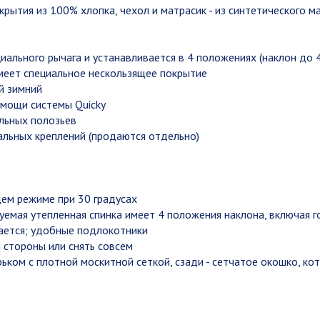
окрытия из 100% хлопка, чехол и матрасик - из синтетического м
ального рычага и устанавливается в 4 положениях (наклон до 4
 имеет специальное нескользящее покрытие
й зимний
омощи системы Quicky
льных полозьев
альных креплений (продаются отдельно)
щем режиме при 30 градусах
емая утепленная спинка имеет 4 положения наклона, включая го
мается; удобные подлокотники
 стороны или снять совсем
ком с плотной москитной сеткой, сзади - сетчатое окошко, к