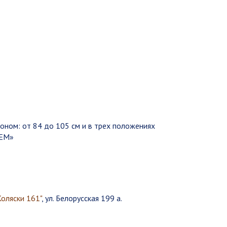
оном: от 84 до 105 см и в трех положениях
TEM»
Коляски 161"
, ул. Белорусская 199 а.