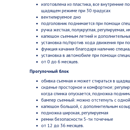
изготовлена из пластика, все внутренние п
щадящем режиме при 30 градусах
вентилируемое дно
подголовник поднимается при помощи специ
ручка жесткая, полукруглая, регулируемая,
капюшон съемным летний и дополнительны
установка по/против хода движения при п
функция качания благодаря наличию специа
установка в автомобиле при помощи специ
от 0 до 6 месяцев.
Прогулочный блок
обивка съемная и может стираться в щадя
cиденье просторное и комфортное; регулиру
когда спинка опускается, подножка подни
бампер съемный: можно отстегнуть с одной
капюшон большой, с дополнительным козырь
подножка широкая, регулируемая
ремни безопасности 5-ти точечные
от 12 до 36 месяцев.